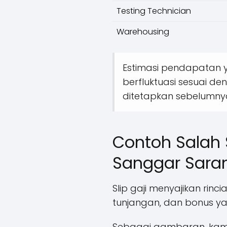
Testing Technician
Warehousing
Estimasi pendapatan y
berfluktuasi sesuai de
ditetapkan sebelumny
Contoh Salah S
Sanggar Sara
Slip gaji menyajikan rinci
tunjangan, dan bonus ya
Sebagai gambaran, kami