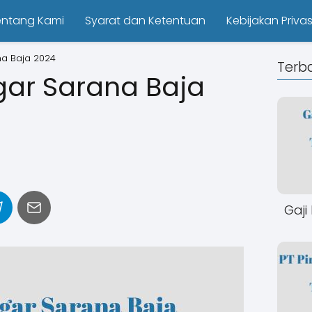
entang Kami
Syarat dan Ketentuan
Kebijakan Privas
na Baja 2024
Terb
gar Sarana Baja
Gaji