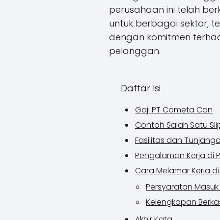
perusahaan ini telah b
untuk berbagai sektor,
dengan komitmen terhad
pelanggan.
Daftar Isi
Gaji PT Cometa Can
Contoh Salah Satu Sl
Fasilitas dan Tunjan
Pengalaman Kerja di
Cara Melamar Kerja d
Persyaratan Masu
Kelengkapan Berka
Akhir Kata