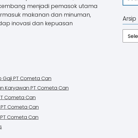
erkembang menjadi pemasok utama
 termasuk makanan dan minuman,
Arsip
ap inovasi dan kepuasan
Arsip
ip Gaji PT Cometa Can
gan Karyawan PT Cometa Can
 PT Cometa Can
i PT Cometa Can
k PT Cometa Can
s