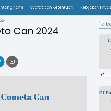
entang Kami
Syarat dan Ketentuan
Kebijakan Privas
2024
Terb
eta Can 2024
Gaji